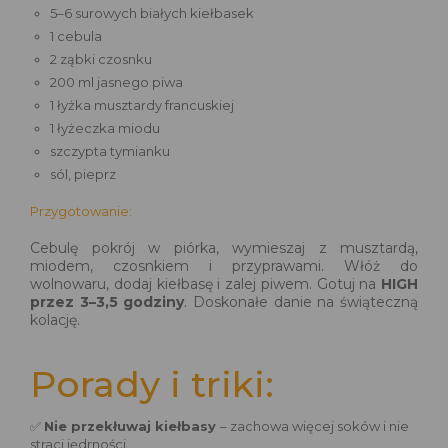
5–6 surowych białych kiełbasek
1 cebula
2 ząbki czosnku
200 ml jasnego piwa
1 łyżka musztardy francuskiej
1 łyżeczka miodu
szczypta tymianku
sól, pieprz
Przygotowanie:
Cebulę pokrój w piórka, wymieszaj z musztardą,
miodem, czosnkiem i przyprawami. Włóż do
wolnowaru, dodaj kiełbasę i zalej piwem. Gotuj na
HIGH
przez 3–3,5 godziny
. Doskonałe danie na świąteczną
kolację.
Porady i triki:
✅
Nie przekłuwaj kiełbasy
– zachowa więcej soków i nie
straci jędrności.