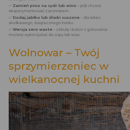
✅
Zamień piwo na cydr lub wino
– jeśli chcesz
eksperymentować z aromatem.
✅
Dodaj jabłko lub śliwki suszone
– dla lekko
słodkawego, świątecznego twistu.
✅
Wersja zero waste
– cebulę i bulion z gotowania
możesz wykorzystać do zupy lub sosu.
Wolnowar – Twój
sprzymierzeniec w
wielkanocnej kuchni