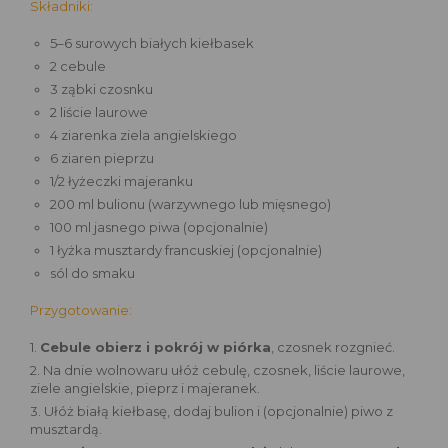
Składniki:
5–6 surowych białych kiełbasek
2 cebule
3 ząbki czosnku
2 liście laurowe
4 ziarenka ziela angielskiego
6 ziaren pieprzu
1/2 łyżeczki majeranku
200 ml bulionu (warzywnego lub mięsnego)
100 ml jasnego piwa (opcjonalnie)
1 łyżka musztardy francuskiej (opcjonalnie)
sól do smaku
Przygotowanie:
1.
Cebule obierz i pokrój w piórka
, czosnek rozgnieć.
2. Na dnie wolnowaru ułóż cebulę, czosnek, liście laurowe,
ziele angielskie, pieprz i majeranek.
3. Ułóż białą kiełbasę, dodaj bulion i (opcjonalnie) piwo z
musztardą.