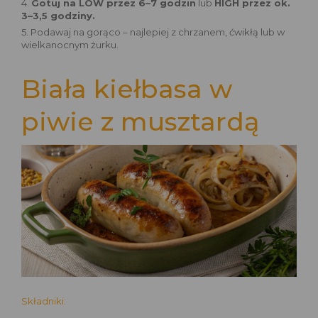
4.
Gotuj na LOW przez 6–7 godzin
lub
HIGH przez ok.
3–3,5 godziny.
5. Podawaj na gorąco – najlepiej z chrzanem, ćwikłą lub w
wielkanocnym żurku.
Biała kiełbasa w
piwie z musztardą
Składniki: