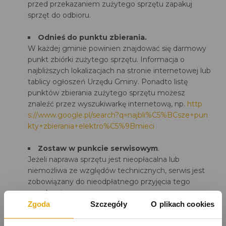
przed przekazaniem zużytego sprzętu zapakuj
sprzęt do odbioru.
Odnieś do punktu zbierania.
W każdej gminie powinien znajdować się darmowy
punkt zbiórki zużytego sprzętu. Informacja o
najbliższych lokalizacjach na stronie internetowej lub
tablicy ogłoszeń Urzędu Gminy. Ponadto listę
punktów zbierania zużytego sprzętu możesz
znaleźć przez wyszukiwarkę internetową, np.
http
s://www.google.pl/search?q=najbli%C5%BCsze+pun
kty+zbierania+elektro%C5%9Bmieci
Zostaw w punkcie serwisowym
.
Jeżeli naprawa sprzętu jest nieopłacalna lub
niemożliwa ze względów technicznych, serwis jest
zobowiązany do nieodpłatnego przyjęcia tego
urządzenia.
Zgoda
Szczegóły
O plikach cookies
Dlaczego nie wolno wyrzucać zużytego sprzętu