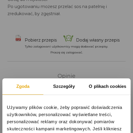
Po ugotowaniu możesz przelać sos na patelnię i
zredukować, by zgęstniał.
Pobierz przepis
Dodaj własny przepis
Tylko zalogowani użytkownicy mogą dodawać przepisy.
Proszę się zalogować.
Opinie
Zgoda
Szczegóły
O plikach cookies
Dodaj opinię o tym przepisie
Tylko zalogowani użytkownicy mogą dodawać opinię.
Używamy plików cookie, żeby poprawić doświadczenia 
Proszę się zalogować.
użytkowników, personalizować wyświetlane treści, 
personalizować reklamy oraz dokonywać pomiarów 
ZALOGUJ SIĘ, ABY DODAĆ SWOJĄ OPINIĘ
skuteczności kampanii marketingowych. Jeśli klikniesz 