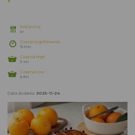
Ilość porcji:
6+
Czas przygotowania:
15 min
Czas na High:
3-4H
Czas na Low:
6-8H
Data dodania:
2025-11-24