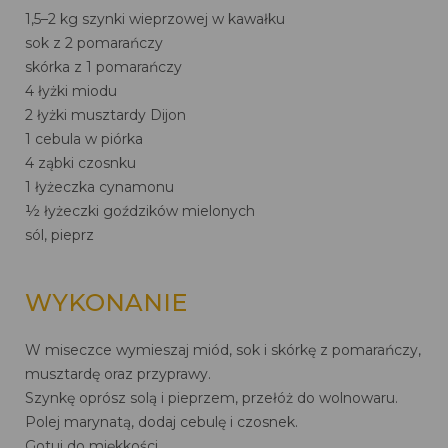
1,5–2 kg szynki wieprzowej w kawałku
sok z 2 pomarańczy
skórka z 1 pomarańczy
4 łyżki miodu
2 łyżki musztardy Dijon
1 cebula w piórka
4 ząbki czosnku
1 łyżeczka cynamonu
½ łyżeczki goździków mielonych
sól, pieprz
WYKONANIE
W miseczce wymieszaj miód, sok i skórkę z pomarańczy,
musztardę oraz przyprawy.
Szynkę oprósz solą i pieprzem, przełóż do wolnowaru.
Polej marynatą, dodaj cebulę i czosnek.
Gotuj do miękkości.